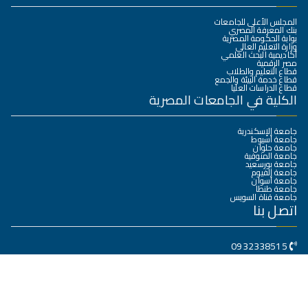
المجلس الأعلى للجامعات
بنك المعرفة المصري
بوابة الحكومة المصرية
وزارة التعليم العالي
أكاديمية البحث العلمي
مصر الرقمية
قطاع التعليم والطلاب
قطاع خدمة البيئة والجمع
قطاع الدراسات العليا
الكلية في الجامعات المصرية
جامعة الإسكندرية
جامعة أسيوط
جامعة حلوان
جامعة المنوفية
جامعة بورسعيد
جامعة الفيوم
جامعة أسوان
جامعة طنطا
جامعة قناة السويس
اتصل بنا
0932338515
كلية الهندسة جامعة سوهاج – مدينة سوهاج الجديدة
dean@eng.sohag.edu.eg
جميع الحقوق محفوظة © 2025
جامعة سوهاج
. بواسطة البوابة