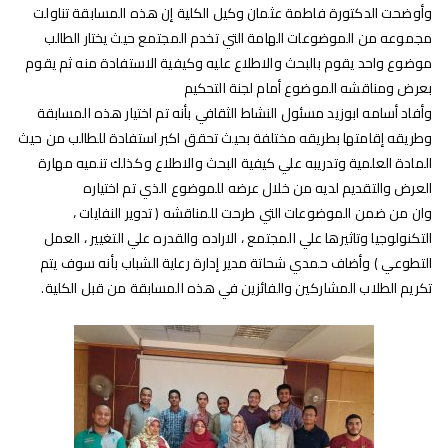
وأوضحت الدكتورة فاطمة عثمان وكيل الكلية إن هذه المسابقة تناولت
مجموعه من الموضوعات الهامة التي تخدم المجتمع حيث يختار الطالب
موضوع واحد يقوم بالبحث والاطلاع عليه وكيفية الاستفادة منه ثم يقوم
بعرض ومناقشه الموضوع أمام لجنة التحكيم
وأفاد أسامه ابوزيد مسئول النشاط الثقافي بأنه تم اختيار هذه المسابقة
وطريقه إقامتها بطريقه مختلفة بحيث تحقق اكبر استفادة للطالب من حيث
المادة العلمية وتدريبه علي كيفية البحث والاطلاع وكذلك تنميه مهارة
العرض والتقديم لديه من خلال عرضه للموضوع الذي تم اختياره
وان من ضمن الموضوعات التي طرحت للمناقشه ( تدوير النفايات ،
التكنولوجيا وتاثيرها علي المجتمع ، الاراده والقدره علي التغيير ، العمل
التطوعي ) وأضاف حمدي شحاتة مدير إدارة رعاية الشباب بأنه سوف يتم
تكريم الطلاب المشاركين والفائزين في هذه المسابقة من قبل الكلية.