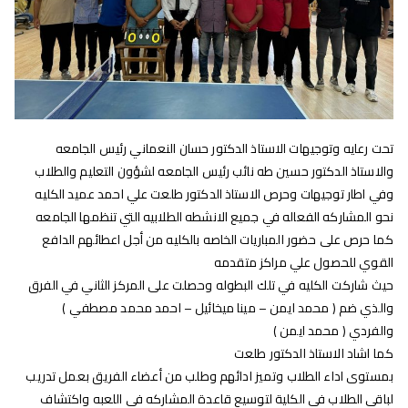
تحت رعايه وتوجيهات الاستاذ الدكتور حسان النعماني رئيس الجامعه
والاستاذ الدكتور حسين طه نائب رئيس الجامعه لشؤون التعليم والطلاب
وفي اطار توجيهات وحرص الاستاذ الدكتور طلعت علي احمد عميد الكليه
نحو المشاركه الفعاله في جميع الانشطه الطلابيه التي تنظمها الجامعه
كما حرص على حضور المباريات الخاصه بالكليه من أجل اعطائهم الدافع
القوي للحصول علي مراكز متقدمه
حيث شاركت الكليه في تلك البطوله وحصلت على المركز الثاني في الفرق
والذي ضم ( محمد ايمن – مينا ميخائيل – احمد محمد مصطفي )
والفردي ( محمد ايمن )
كما اشاد الاستاذ الدكتور طلعت
بمستوى اداء الطلاب وتميز ادائهم وطلب من أعضاء الفريق بعمل تدريب
لباقي الطلاب في الكلية لتوسيع قاعدة المشاركه في اللعبه واكتشاف