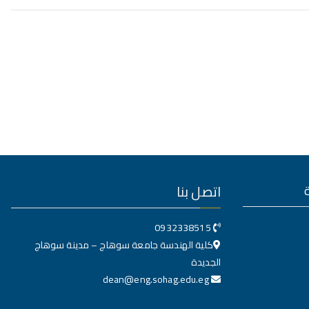
اتصل بنا
0932338515
كلية الهندسة جامعة سوهاج – مدينة سوهاج
الجديدة
dean@eng.sohag.edu.eg