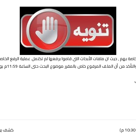
ة بهم , حيث ان ملفات الأبحاث التي قاموا برفعها لم تكتمل عملية الرفع الخاصة با
لمقرر موضوع البحث حتى الساعة 11:59م يوم السبت الموافق 20/06/2020 مع مراعاة التعليمات التالية :
كشف يوضح ا