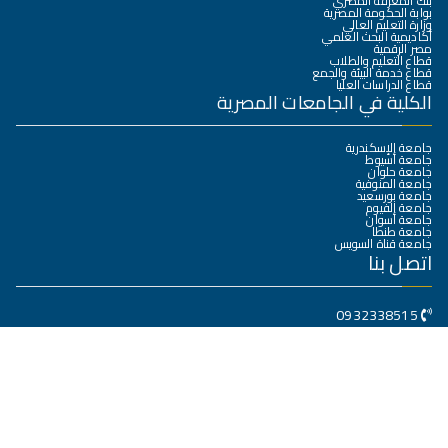
بنك المعرفة المصري
بوابة الحكومة المصرية
وزارة التعليم العالي
أكاديمية البحث العلمي
مصر الرقمية
قطاع التعليم والطلاب
قطاع خدمة البيئة والجمع
قطاع الدراسات العليا
الكلية في الجامعات المصرية
جامعة الإسكندرية
جامعة أسيوط
جامعة حلوان
جامعة المنوفية
جامعة بورسعيد
جامعة الفيوم
جامعة أسوان
جامعة طنطا
جامعة قناة السويس
اتصل بنا
0932338515
كلية الهندسة جامعة سوهاج – مدينة سوهاج الجديدة
dean@eng.sohag.edu.eg
جميع الحقوق محفوظة © 2025
جامعة سوهاج
. بواسطة البوابة
الالكترونية.