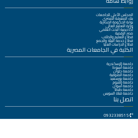
روابط هامة
المجلس الأعلى للجامعات
بنك المعرفة المصري
بوابة الحكومة المصرية
وزارة التعليم العالي
أكاديمية البحث العلمي
مصر الرقمية
قطاع التعليم والطلاب
قطاع خدمة البيئة والجمع
قطاع الدراسات العليا
الكلية في الجامعات المصرية
جامعة الإسكندرية
جامعة أسيوط
جامعة حلوان
جامعة المنوفية
جامعة بورسعيد
جامعة الفيوم
جامعة أسوان
جامعة طنطا
جامعة قناة السويس
اتصل بنا
0932338515
كلية الهندسة جامعة سوهاج – مدينة سوهاج الجديدة
dean@eng.sohag.edu.eg