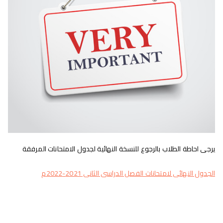
يرجى احاطة الطلاب بالرجوع للنسخة النهائية لجدول الامتحانات المرفقة
الجدول النهائى لامتحانات الفصل الدراسى الثانى 2021-2022م